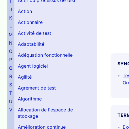
Actif du processus de test
I
J
Action
K
Actionnaire
L
Activité de test
M
N
Adaptabilité
O
Adéquation fonctionnelle
P
SYN
Agent logiciel
Q
Te
R
Agilité
Or
S
Agrément de test
T
Algorithme
U
V
Allocation de l'espace de
TER
stockage
Amélioration continue
Ex