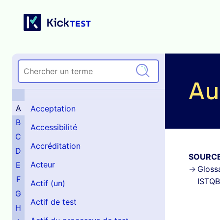
Au
A
Acceptation
B
Accessibilité
C
Accréditation
D
SOURC
Acteur
E
Glossa
F
ISTQB
Actif (un)
G
Actif de test
H