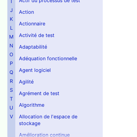
Actif du processus de test
I
J
Action
K
Actionnaire
L
Activité de test
M
N
Adaptabilité
O
Adéquation fonctionnelle
P
Agent logiciel
Q
R
Agilité
S
Agrément de test
T
Algorithme
U
V
Allocation de l'espace de
stockage
Amélioration continue