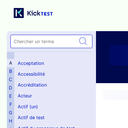
A
Acceptation
B
Accessibilité
C
Accréditation
D
Acteur
E
F
Actif (un)
G
Actif de test
H