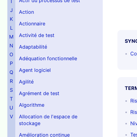
Actif du processus de test
I
J
Action
K
Actionnaire
L
Activité de test
M
SYN
N
Adaptabilité
Co
O
Adéquation fonctionnelle
P
Agent logiciel
Q
R
Agilité
TER
S
Agrément de test
T
Ri
Algorithme
U
Ri
V
Allocation de l'espace de
stockage
Ni
Te
Amélioration continue