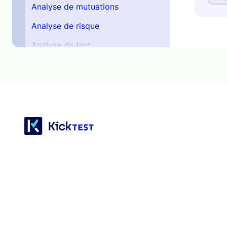
Analyse de mutuations
Analyse de risque
Analyse de test
Analyse des causes racines
Analyse des Modes de Défaillance
et des Effets
Analyse des Points de Fonction
Analyse des valeurs limites
Analyse du flux de contrôle
Analyse du flux de données
Analyse dynamique
Analyse par domaine