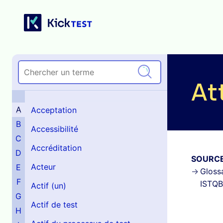
At
A
Acceptation
B
Accessibilité
C
Accréditation
D
SOURC
Acteur
E
Glossa
F
ISTQB
Actif (un)
G
Actif de test
H